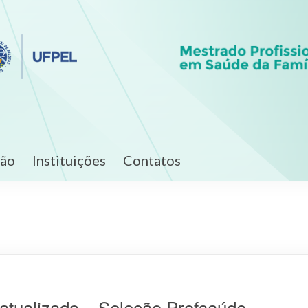
ção
Instituições
Contatos
tualizado – Seleção Profsaúde