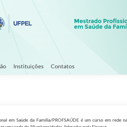
ção
Instituições
Contatos
onal em Saúde da Família/PROFSAÚDE é um curso em rede nac
or uma rede de 18 universidades, lideradas pela Fiocruz.