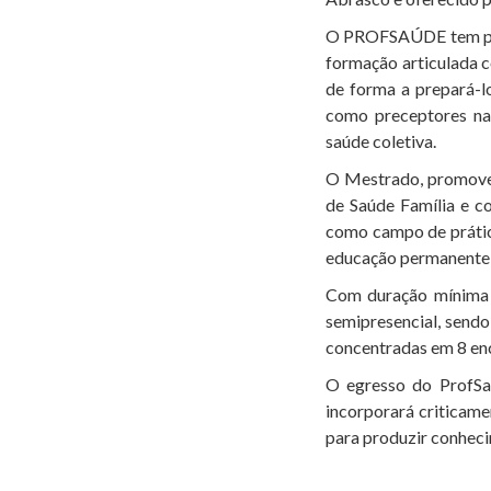
O PROFSAÚDE tem por 
formação articulada c
de forma a prepará-l
como preceptores na 
saúde coletiva.
O Mestrado, promoven
de Saúde Família e c
como campo de prátic
educação permanente 
Com duração mínima 
semipresencial, sendo
concentradas em 8 enc
O egresso do ProfSa
incorporará criticame
para produzir conhecim