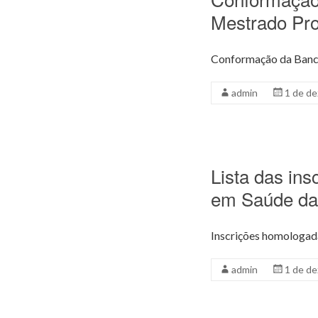
Mestrado Pro
Conformação da Banc
admin
1 de d
Lista das in
em Saúde da 
Inscrições homologad
admin
1 de d