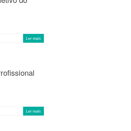
Ler mais
rofissional
Ler mais