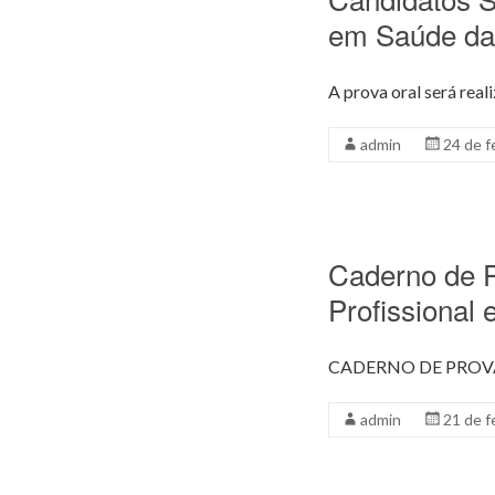
em Saúde da
A prova oral será rea
admin
24 de f
Caderno de P
Profissional
CADERNO DE PROV
admin
21 de f