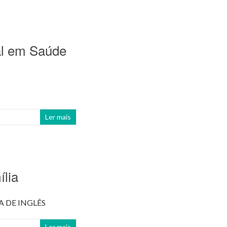
al em Saúde
Ler mais
ília
 DE INGLÊS
Ler mais