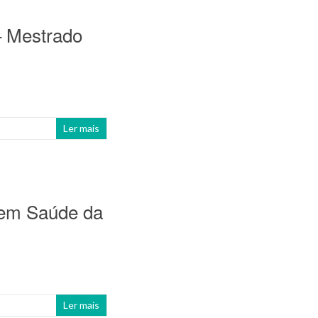
– Mestrado
Ler mais
l em Saúde da
Ler mais