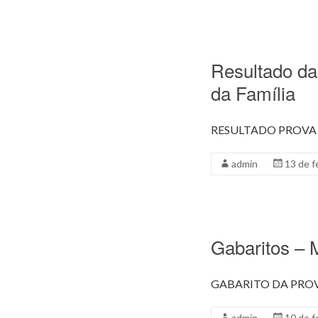
Resultado da
da Família
RESULTADO PROVA 
admin
13 de f
Gabaritos – 
GABARITO DA PROV
admin
10 de f