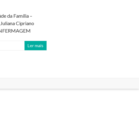
de da Família –
Juliana Cipriano
E ENFERMAGEM
Ler mais