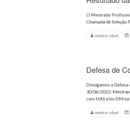
O Mestrado Profissio
Chamada de Seleção Pú
redator ufpel
Defesa de C
Divulgamos a Defesa d
30/06/2022: Mestrand
com HAS e/ou DM na p
redator ufpel