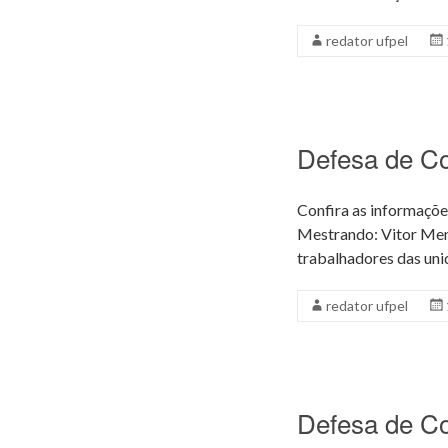
redator ufpel
Defesa de C
Confira as informaçõe
Mestrando: Vitor Men
trabalhadores das unid
redator ufpel
Defesa de C