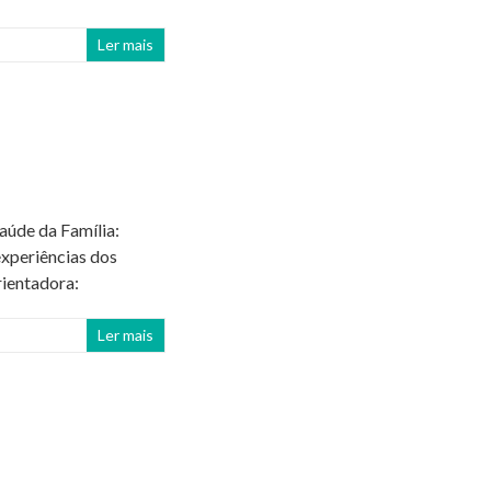
Ler mais
aúde da Família:
xperiências dos
rientadora:
Ler mais