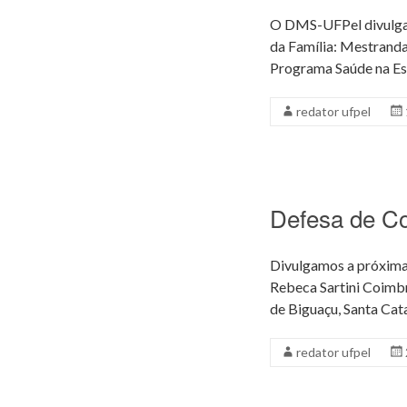
O DMS-UFPel divulga 
da Família: Mestranda
Programa Saúde na Esc
redator ufpel
Defesa de C
Divulgamos a próxima
Rebeca Sartini Coimbr
de Biguaçu, Santa Cat
redator ufpel