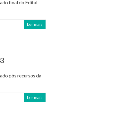
do final do Edital
Ler mais
23
tado pós recursos da
Ler mais