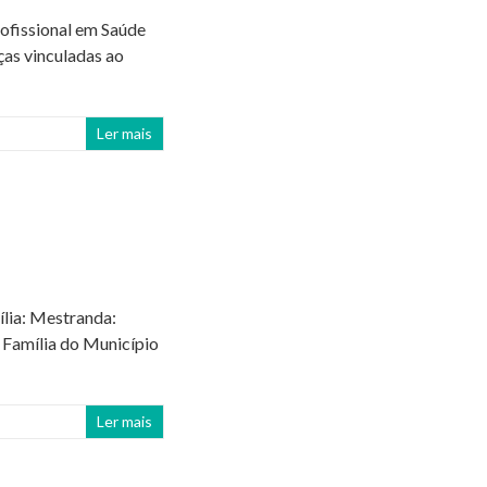
ofissional em Saúde
ças vinculadas ao
Ler mais
lia: Mestranda:
a Família do Município
Ler mais