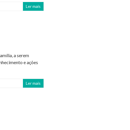
Ler mais
mília, a serem
nhecimento e ações
Ler mais