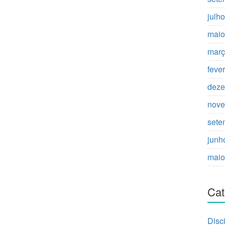
julh
maio
març
feve
deze
nove
sete
junh
maio
Cat
Disc