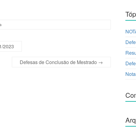
Tóp
a
NOTA
Defe
01/2023
Resu
Defesas de Conclusão de Mestrado
→
Defe
Nota
Com
Arq