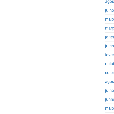
agos
julh
maio
març
jane
julh
feve
outu
sete
agos
julh
junh
maio