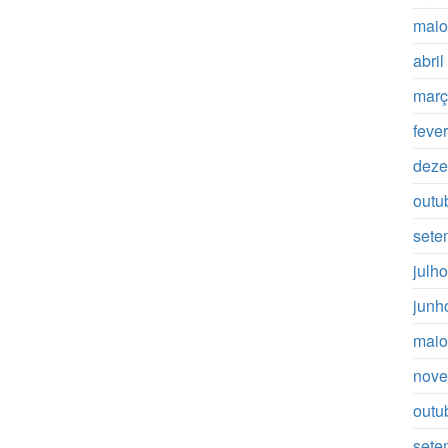
maio
abri
març
feve
deze
outu
sete
julh
junh
maio
nove
outu
sete