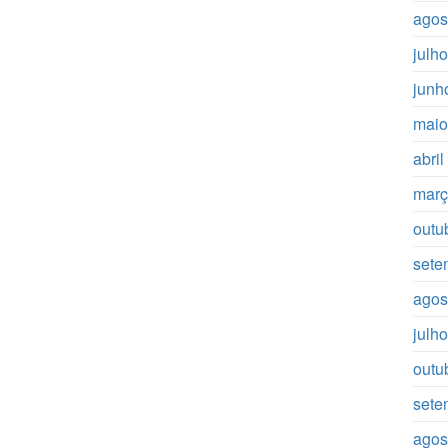
agos
julh
junh
maio
abri
març
outu
sete
agos
julh
outu
sete
agos