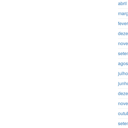
abri
març
feve
deze
nove
sete
agos
julh
junh
deze
nove
outu
sete