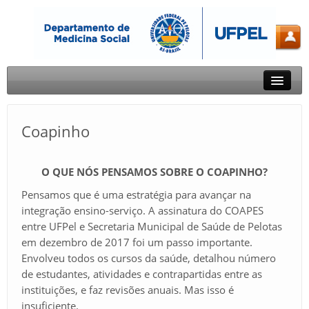
Sobre o DMS
Coapinho
Docentes e Técnicos
Ensino
O QUE NÓS PENSAMOS SOBRE O COAPINHO?
Extensão
Pensamos que é uma estratégia para avançar na
integração ensino-serviço. A assinatura do COAPES
Pesquisa
entre UFPel e Secretaria Municipal de Saúde de Pelotas
em dezembro de 2017 foi um passo importante.
Fale Conosco
Envolveu todos os cursos da saúde, detalhou número
de estudantes, atividades e contrapartidas entre as
instituições, e faz revisões anuais. Mas isso é
insuficiente.