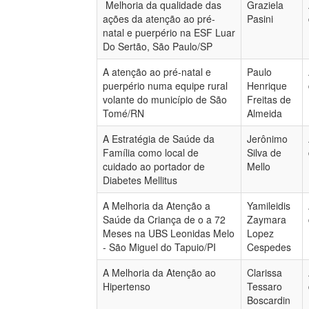
Melhoria da qualidade das
Graziela
ações da atenção ao pré-
Pasini
natal e puerpério na ESF Luar
Do Sertão, São Paulo/SP
A atenção ao pré-natal e
Paulo
puerpério numa equipe rural
Henrique
volante do município de São
Freitas de
Tomé/RN
Almeida
A Estratégia de Saúde da
Jerônimo
Família como local de
Silva de
cuidado ao portador de
Mello
Diabetes Mellitus
A Melhoria da Atenção a
Yamileidis
Saúde da Criança de o a 72
Zaymara
Meses na UBS Leonidas Melo
Lopez
- São Miguel do Tapuio/PI
Cespedes
A Melhoria da Atenção ao
Clarissa
Hipertenso
Tessaro
Boscardin