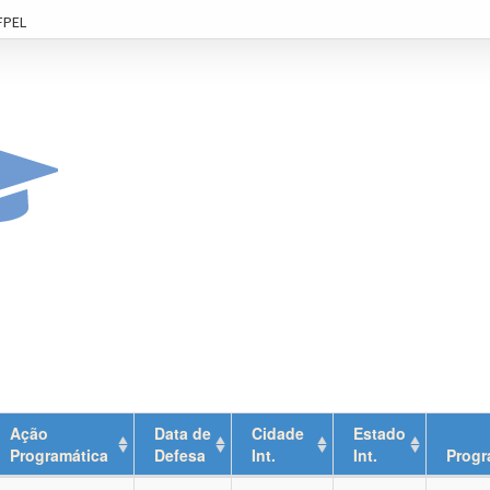
FPEL
Ação
Data de
Cidade
Estado
Programática
Defesa
Int.
Int.
Prog