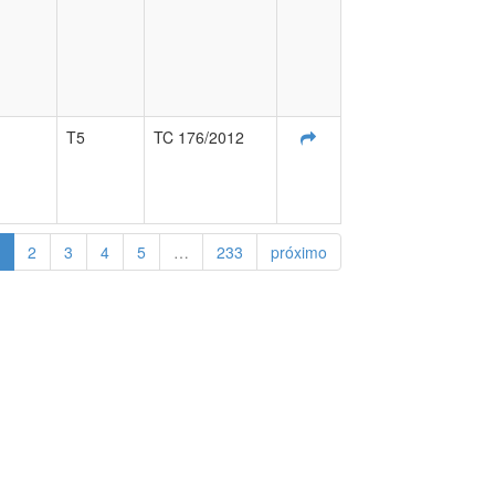
T5
TC 176/2012
2
3
4
5
…
233
próximo