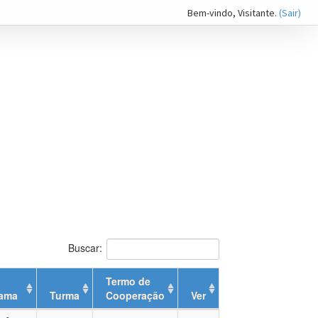
Bem-vindo,
Visitante
.
(Sair)
Buscar:
Termo de
rama
Turma
Cooperação
Ver