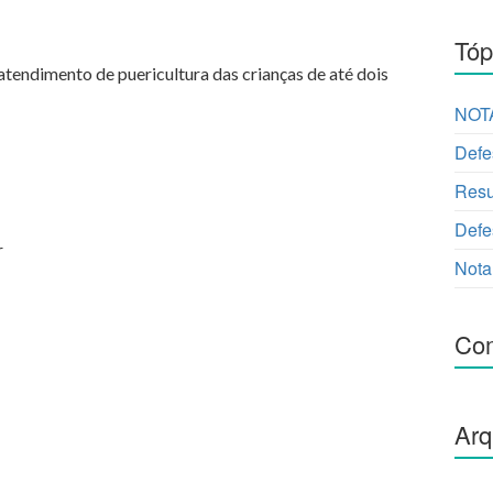
Tóp
atendimento de puericultura das crianças de até dois
NOTA
Defe
Resu
Defe
r
Nota
Com
Arq