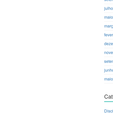
julh
maio
març
feve
deze
nove
sete
junh
maio
Cat
Disc