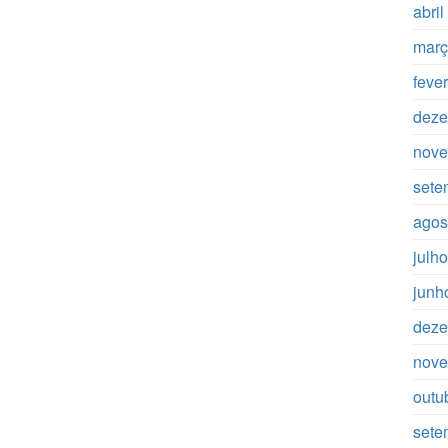
abri
març
feve
deze
nove
sete
agos
julh
junh
deze
nove
outu
sete