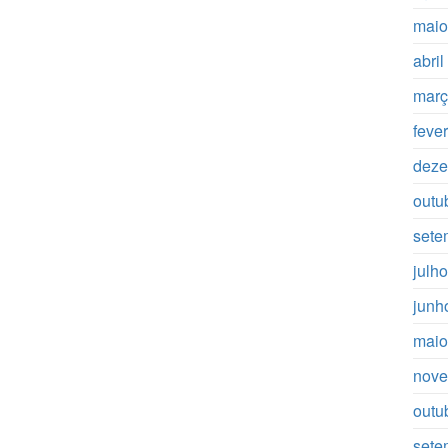
maio
abri
març
feve
deze
outu
sete
julh
junh
maio
nove
outu
sete