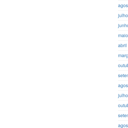
agos
julh
junh
maio
abri
març
outu
sete
agos
julh
outu
sete
agos