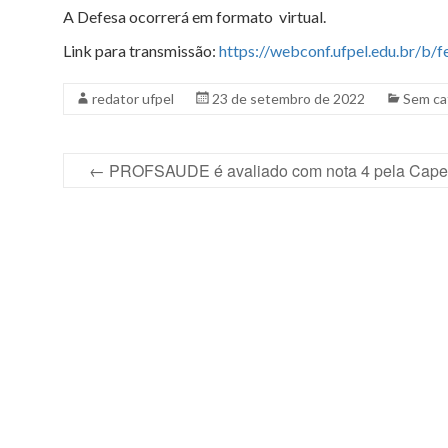
A Defesa ocorrerá em formato virtual.
Link para transmissão:
https://webconf.ufpel.edu.br/b/f
redator ufpel
23 de setembro de 2022
Sem ca
←
PROFSAUDE é avaliado com nota 4 pela Cape