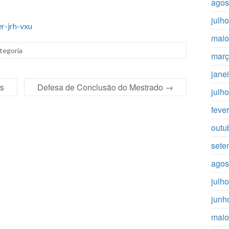
agos
julh
er-jrh-vxu
maio
tegoria
març
jane
s
Defesa de Conclusão do Mestrado
→
julh
feve
outu
sete
agos
julh
junh
maio