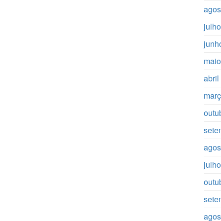
agos
julh
junh
maio
abri
març
outu
sete
agos
julh
outu
sete
agos