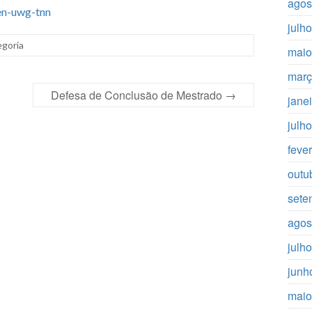
agos
den-uwg-tnn
julh
goria
maio
març
Defesa de Conclusão de Mestrado
→
jane
julh
feve
outu
sete
agos
julh
junh
maio