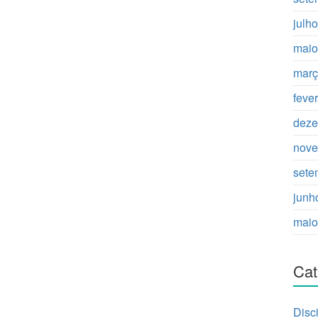
julh
maio
març
feve
deze
nove
sete
junh
maio
Cat
Disc