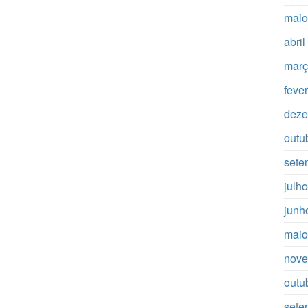
maio
abri
març
feve
deze
outu
sete
julh
junh
maio
nove
outu
sete