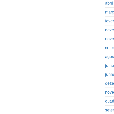
abri
març
feve
deze
nove
sete
agos
julh
junh
deze
nove
outu
sete