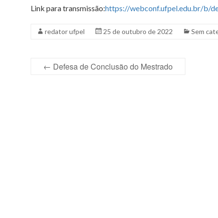
Link para transmissão:
https://webconf.ufpel.edu.br/b/
redator ufpel
25 de outubro de 2022
Sem cate
←
Defesa de Conclusão do Mestrado