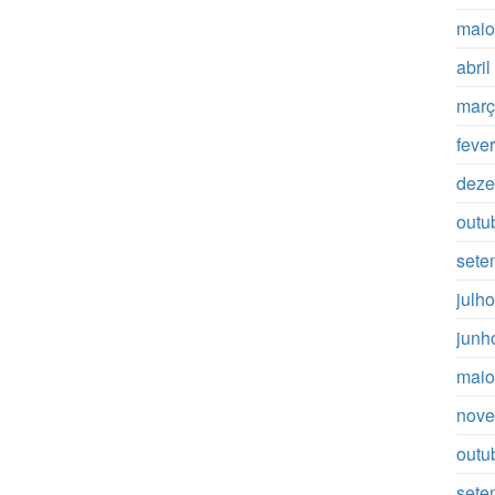
maio
abri
març
feve
deze
outu
sete
julh
junh
maio
nove
outu
sete