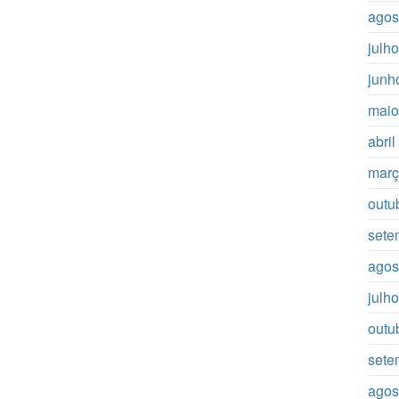
agos
julh
junh
maio
abri
març
outu
sete
agos
julh
outu
sete
agos