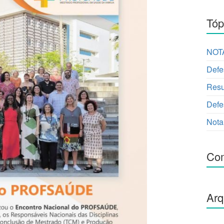
Tóp
NOTA
Defe
Resu
Defe
Nota
Com
Arq