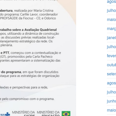
agos
julh
maio
març
jane
julh
feve
outu
sete
agos
julh
junh
maio