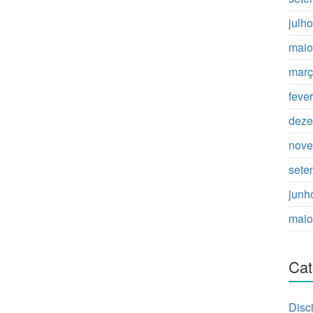
julh
maio
març
feve
deze
nove
sete
junh
maio
Cat
Disc