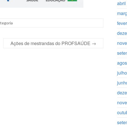
abri
març
feve
tegoria
deze
nove
Ações de mestrandas do PROFSAÚDE
→
sete
agos
julh
junh
deze
nove
outu
sete